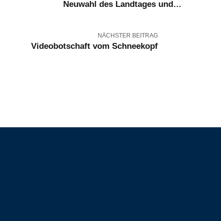
Neuwahl des Landtages und
Gendersprache
NÄCHSTER BEITRAG
Videobotschaft vom Schneekopf
Kontakt
+49 30 81003770
office@hgmaassen.com
Erstellt für