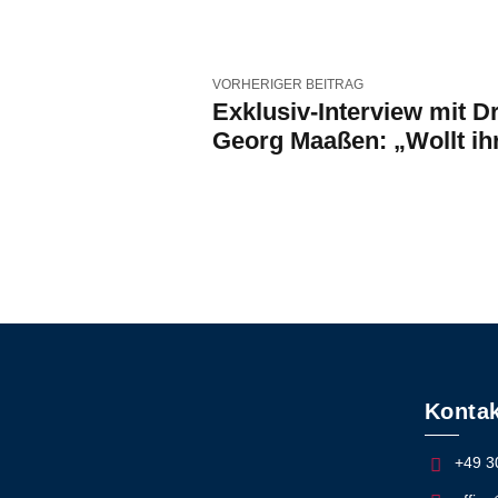
VORHERIGER BEITRAG
Exklusiv-Interview mit D
Georg Maaßen: „Wollt ih
Sozialismus oder wollt i
Freiheit?“
Kontak
+49 3