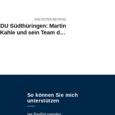
NÄCHSTER BEITRAG
DU Südthüringen: Martin
Kahle und sein Team des
ützenhofs XXL“ in Crock
nsere Solidarität vollends
verdient!
So können Sie mich
unterstützen
per PayPal spenden