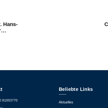
r. Hans-
C
r
hr
„Sch
hat u
t
Beliebte Links
0 81003770
Aktuelles