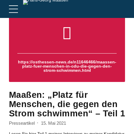
https://osthessen-news.de/n11646466/maassen-
platz-fuer-menschen-in-cdu-die-gegen-den-
strom-schwimmen.html
Maaßen: „Platz für
Menschen, die gegen den
Strom schwimmen“ – Teil 1
Presseartikel
15. Mai 2021
Lesen Sie hier Teil 1 meines Interviews zu meiner Kandidatur