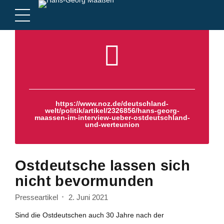
https://www.noz.de/deutschland-
welt/politik/artikel/2326856/hans-georg-
maassen-im-interview-ueber-ostdeutschland-
und-werteunion
Ostdeutsche lassen sich
nicht bevormunden
Presseartikel
2. Juni 2021
Sind die Ostdeutschen auch 30 Jahre nach der