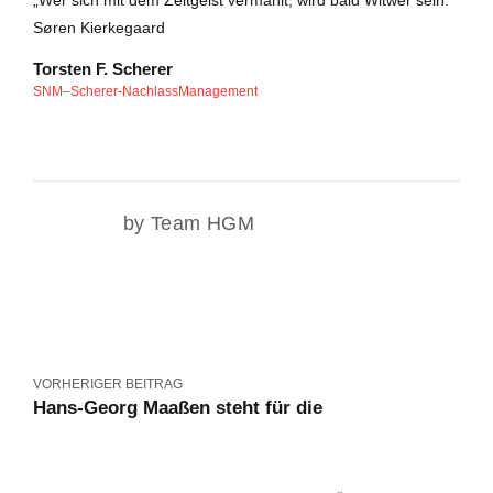
„Wer sich mit dem Zeitgeist vermählt, wird bald Witwer sein.“
Søren Kierkegaard
Torsten F. Scherer
SNM–Scherer-NachlassManagement
by Team HGM
VORHERIGER BEITRAG
Hans-Georg Maaßen steht für die