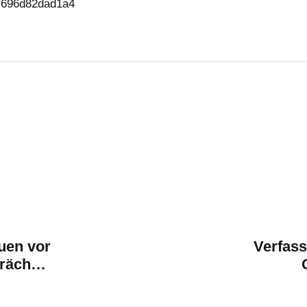
d-696d82dad1a4
uen vor
Verfass
präch