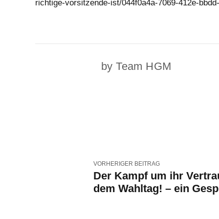
richtige-vorsitzende-ist/044f0a4a-7069-412e-bbd
by Team HGM
VORHERIGER BEITRAG
Der Kampf um ihr Vertra
dem Wahltag! – ein Ges
mit Hans-Georg Maaßen