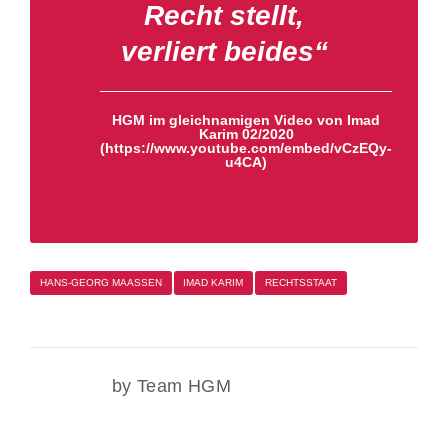
Recht stellt,
verliert beides“
HGM im gleichnamigen Video von Imad
Karim 02/2020
(https://www.youtube.com/embed/vCzEQy-
u4CA)
HANS-GEORG MAASSEN
IMAD KARIM
RECHTSSTAAT
by Team HGM