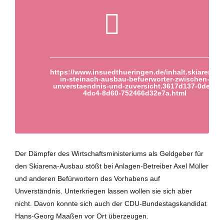
https://www.insuedthueringen.de/inhalt.skiarena-
in-steinach-ausbau-befuerworter-zwischen-
unverstaendnis-und-zuversicht.3617d137-0de4-
4dc4-8d60-752466d32e7a.html
Der Dämpfer des Wirtschaftsministeriums als Geldgeber für
den Skiarena-Ausbau stößt bei Anlagen-Betreiber Axel Müller
und anderen Befürwortern des Vorhabens auf
Unverständnis. Unterkriegen lassen wollen sie sich aber
nicht. Davon konnte sich auch der CDU-Bundestagskandidat
Hans-Georg Maaßen vor Ort überzeugen.