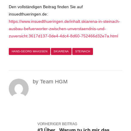
Den vollständigen Beitrag finden Sie auf
insuedthueringen.de:
https://www.insuedthueringen.de/inhalt.skiarena-in-steinach-
ausbau-befuerworter-zwischen-unverstaendnis-und-
zuversicht.3617d137-0de4-4dc4-8d60-752466d32e7a.html
HANS-GEORG MAASSEN
SKIARENA
STEINACH
by Team HGM
VORHERIGER BEITRAG
#3 Über „Warum tu ich mir das