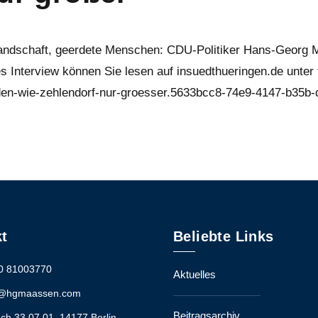
andschaft, geerdete Menschen: CDU-Politiker Hans-Georg M
s Interview können Sie lesen auf insuedthueringen.de unter
lden-wie-zehlendorf-nur-groesser.5633bcc8-74e9-4147-b35b
t
Beliebte Links
0 81003770
Aktuelles
e@hgmaassen.com
Beitragsarchiv
ch 33 07 01, 14177 Berlin,