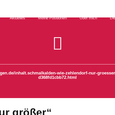
Aktuelles
Meine Positionen
Über mich
Di
gen.de/inhalt.schmalkalden-wie-zehlendorf-nur-groesse
d368fd1cbb72.html
ur größer“