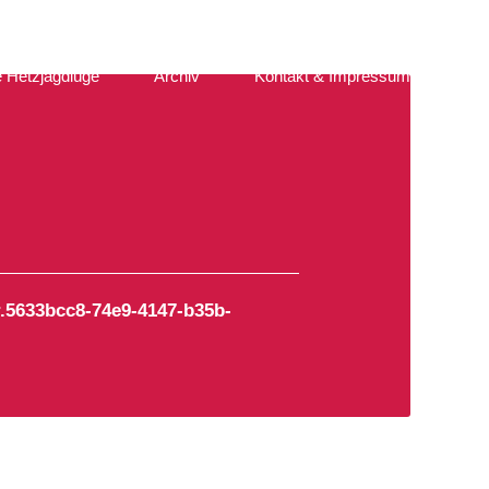
e Hetzjagdlüge
Archiv
Kontakt & Impressum
r.5633bcc8-74e9-4147-b35b-