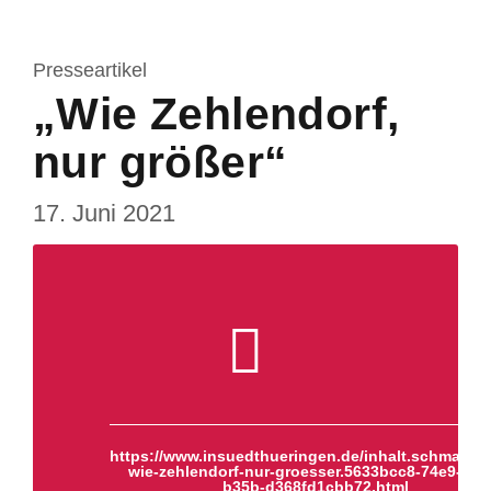
Presseartikel
„Wie Zehlendorf,
nur größer“
17. Juni 2021
https://www.insuedthueringen.de/inhalt.schmalkal
wie-zehlendorf-nur-groesser.5633bcc8-74e9-414
b35b-d368fd1cbb72.html