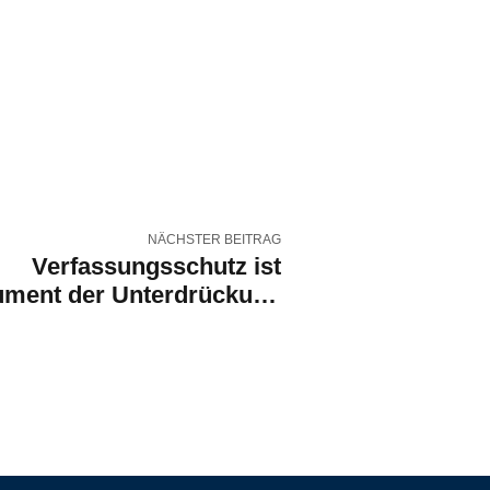
NÄCHSTER BEITRAG
Verfassungsschutz ist
ument der Unterdrückung
orden! Ex BfV Präsident
Maaßen im Interview