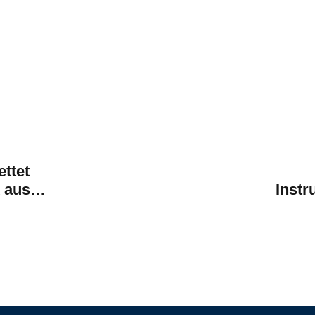
ettet
k aus
Instr
gew