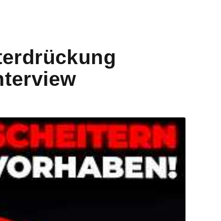
nterdrückung
nterview