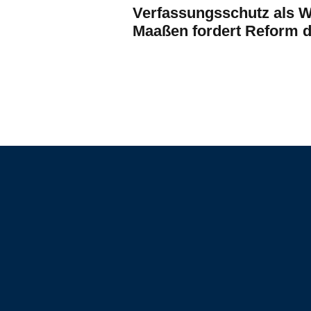
Verfassungsschutz als Wa
Maaßen fordert Reform 
Geheimdienstes im TE 
am 10 05 2025
Kontak
+49 3
offic
Postfa
Erstellt für
Deuts