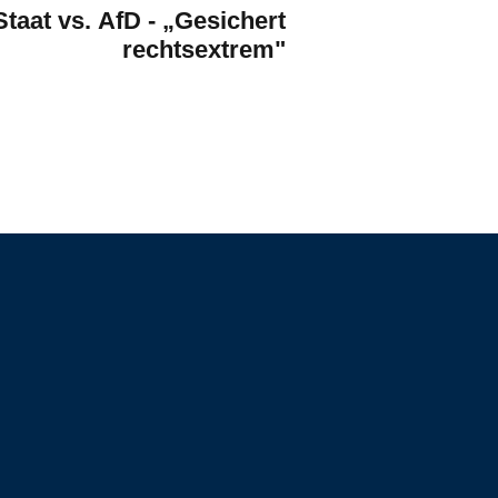
Staat vs. AfD - „Gesichert
rechtsextrem"
So können Sie mich
unterstützen
per PayPal spenden
per Banküberweisung spenden an